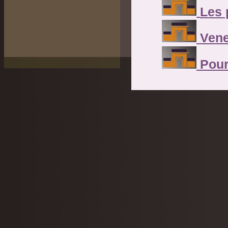
Les 
Vene
Pour