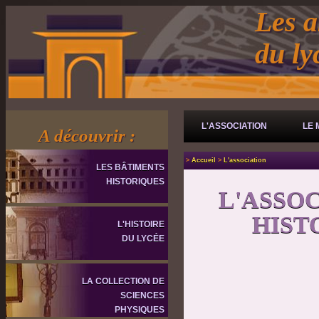
Les a
du l
L'ASSOCIATION
LE 
A découvrir :
>
Accueil
>
L'association
LES BÂTIMENTS
HISTORIQUES
L'ASSO
HIST
L'HISTOIRE
DU LYCÉE
LA COLLECTION DE
SCIENCES
PHYSIQUES