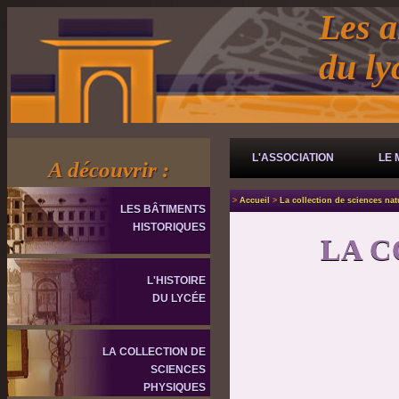
Les a
du l
L'ASSOCIATION
LE 
A découvrir :
>
Accueil
>
La collection de sciences nat
LES BÂTIMENTS
HISTORIQUES
LA C
L'HISTOIRE
DU LYCÉE
LA COLLECTION DE
SCIENCES
PHYSIQUES