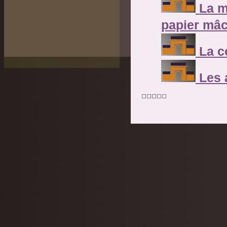
La m
papier mâ
La c
Les 