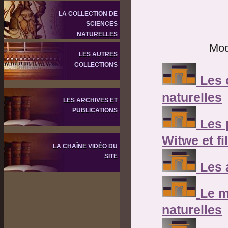
LA COLLECTION DE
SCIENCES
NATURELLES
Mod
LES AUTRES
COLLECTIONS
Les 
naturelles
LES ARCHIVES ET
PUBLICATIONS
Les 
Witwe et fi
LA CHAÎNE VIDÉO DU
SITE
Les 
Le m
naturelles