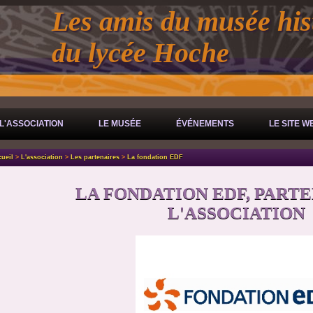
Les amis du musée his
du lycée Hoche
L'ASSOCIATION
LE MUSÉE
ÉVÉNEMENTS
LE SITE W
ueil
>
L'association
>
Les partenaires
>
La fondation EDF
LA FONDATION EDF, PART
L'ASSOCIATION