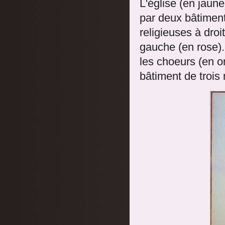
L'église (en jaune
par deux bâtiment
religieuses à dro
gauche (en rose). 
les choeurs (en or
bâtiment de trois 