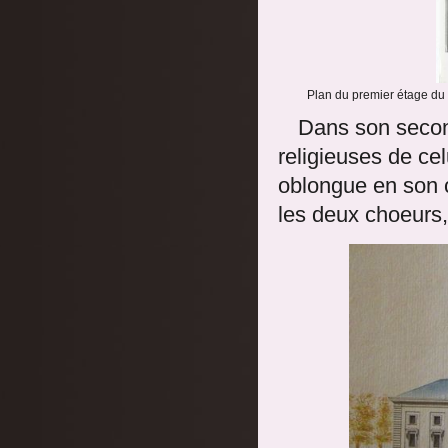
Plan du premier étage du 
Dans son secon
religieuses de cel
oblongue en son c
les deux choeurs,