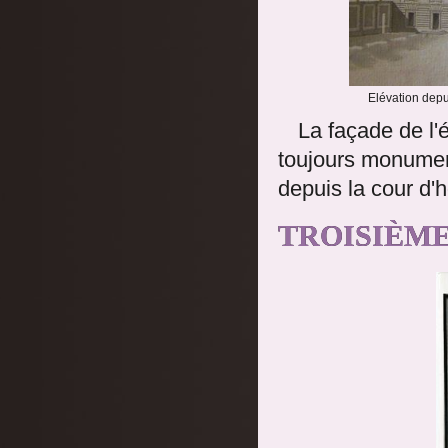
Elévation depu
La façade de l'é
toujours monumen
depuis la cour d'
TROISIÈME