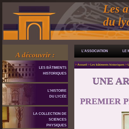
Les a
du l
L'ASSOCIATION
LE 
A découvrir :
>
Accueil
>
Les bâtiments historiques
>
U
LES BÂTIMENTS
HISTORIQUES
UNE A
L'HISTOIRE
DU LYCÉE
PREMIER 
LA COLLECTION DE
SCIENCES
PHYSIQUES