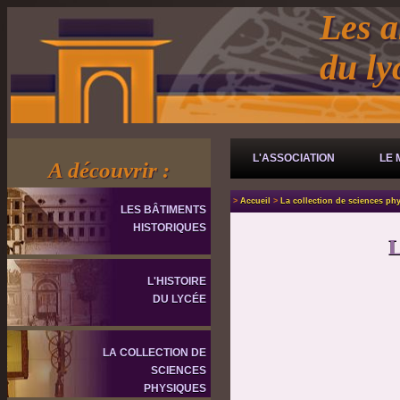
Les a
du l
L'ASSOCIATION
LE 
A découvrir :
>
Accueil
>
La collection de sciences ph
LES BÂTIMENTS
HISTORIQUES
L'HISTOIRE
DU LYCÉE
LA COLLECTION DE
SCIENCES
PHYSIQUES