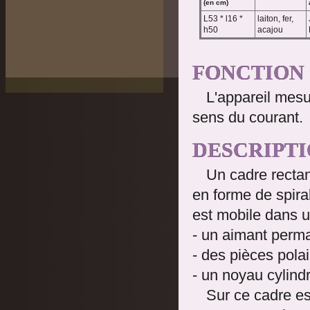
(en cm)
L53 * l16 *
laiton, fer,
h50
acajou
FONCTION
L'appareil mesur
sens du courant.
DESCRIPT
Un cadre rectan
en forme de spira
est mobile dans u
- un aimant perma
- des pièces pola
- un noyau cylind
Sur ce cadre es