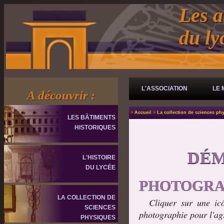
Les a
du l
L'ASSOCIATION
LE 
A découvrir :
>
Accueil
>
La collection de sciences ph
LES BÂTIMENTS
HISTORIQUES
DÉM
L'HISTOIRE
DU LYCÉE
PHOTOGRA
LA COLLECTION DE
Cliquer sur une icô
SCIENCES
photographie pour l'ag
PHYSIQUES