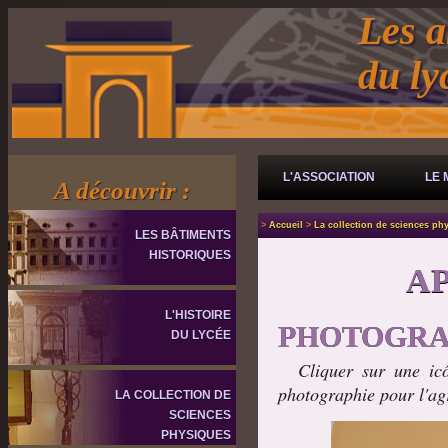
Les a
du l
L'ASSOCIATION
LE 
A découvrir :
>
Accueil
>
La collection de sciences ph
LES BÂTIMENTS
HISTORIQUES
A
L'HISTOIRE
PHOTOGRA
DU LYCÉE
Cliquer sur une icô
photographie pour l'ag
LA COLLECTION DE
SCIENCES
PHYSIQUES