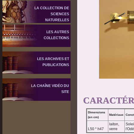
LA COLLECTION DE
SCIENCES
NATURELLES
LES AUTRES
COLLECTIONS
LES ARCHIVES ET
PUBLICATIONS
LA CHAÎNE VIDÉO DU
SITE
CARACTÉR
Dimensions
Matériaux
Const
(en cm)
laiton,
Solei
L50 * h47
verre
l'Odé