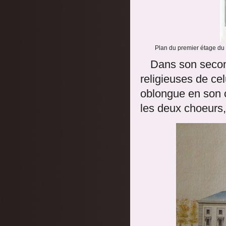
Plan du premier étage du 
Dans son secon
religieuses de cel
oblongue en son c
les deux choeurs,