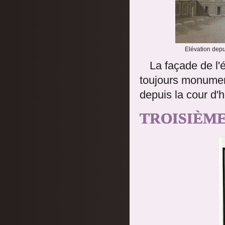
Elévation depu
La façade de l'é
toujours monumen
depuis la cour d'
TROISIÈME