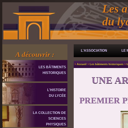
Les a
du l
L'ASSOCIATION
LE 
A découvrir :
>
Accueil
>
Les bâtiments historiques
>
U
LES BÂTIMENTS
HISTORIQUES
UNE A
L'HISTOIRE
DU LYCÉE
PREMIER 
LA COLLECTION DE
SCIENCES
PHYSIQUES