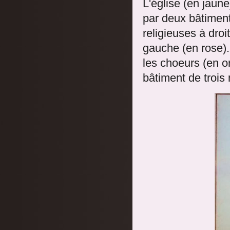
L'église (en jaune
par deux bâtiment
religieuses à dro
gauche (en rose). 
les choeurs (en or
bâtiment de trois 