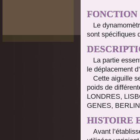
FONCTION
Le dynamomètre
sont spécifiques d
DESCRIPT
La partie essen
le déplacement d’
Cette aiguille 
poids de différen
LONDRES, LISB
GENES, BERLIN
HISTOIRE 
Avant l’établis