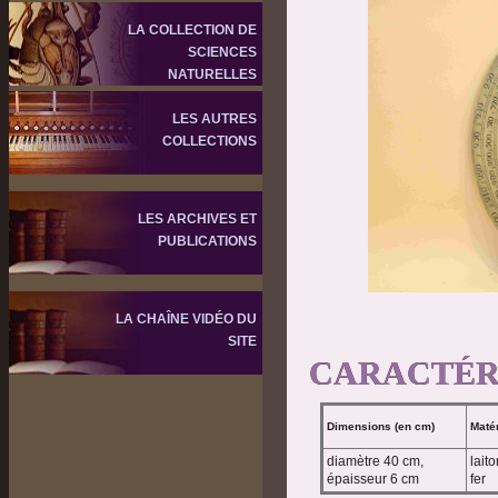
LA COLLECTION DE
SCIENCES
NATURELLES
LES AUTRES
COLLECTIONS
LES ARCHIVES ET
PUBLICATIONS
LA CHAÎNE VIDÉO DU
SITE
CARACTÉR
Dimensions (en cm)
Maté
diamètre 40 cm,
laito
épaisseur 6 cm
fer