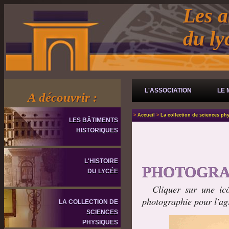
Les a
du l
L'ASSOCIATION
LE 
A découvrir :
>
Accueil
>
La collection de sciences ph
LES BÂTIMENTS
HISTORIQUES
L'HISTOIRE
PHOTOGRA
DU LYCÉE
Cliquer sur une icô
photographie pour l'ag
LA COLLECTION DE
SCIENCES
PHYSIQUES